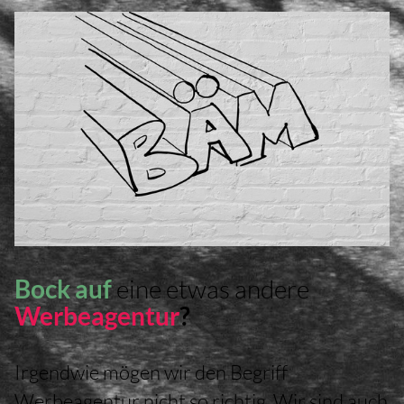
Bock auf
eine
etwas andere
Werbeagentur
?
Irgendwie mögen wir den Begriff
Werbeagentur nicht so richtig. Wir sind auch