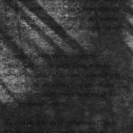
keine Coaches oder Unternehmensberater ...
Und doch zeigt die Art, wie wir für unsere
Kunden tätig sind, gewisse Anleihen dieser
Genres.
In jedem Fall gilt: Wir unterstützen
Unternehmen, die unter Rendite mehr
verstehen als die Maximierung ihres Profits,
die sich ihrer Verantwortung gegenüber
Mensch, Tier und Umwelt bewusst sind und
entsprechend handeln.
Ihr seid ein solches Unternehmen? Dann
freuen wir uns auf das Kennenlernen!